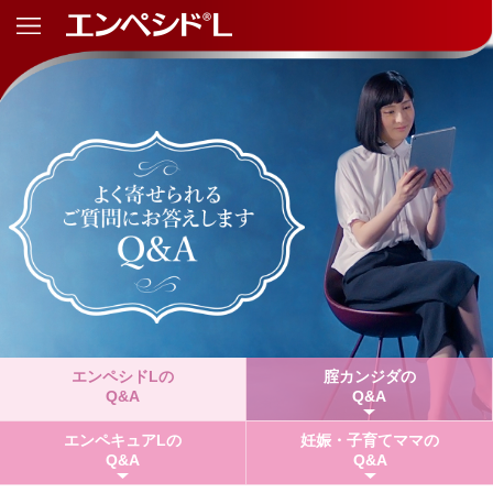
エンペシドLの
腟カンジダの
Q&A
Q&A
エンペキュアLの
妊娠・子育てママの
Q&A
Q&A