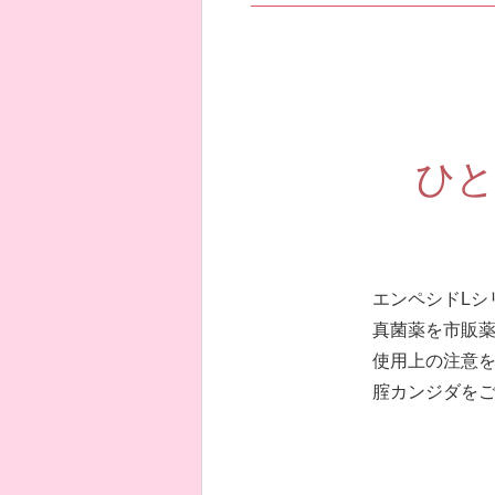
ひと
エンペシドLシ
真菌薬を市販薬
使用上の注意
腟カンジダを