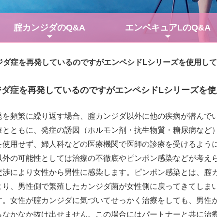
腟カンジダの
Q&A
エンペキュアLの
Q&A
ジダ症を再発しているのですがエンペシドLシリーズを使用し
ジダ症を再発しているのですがエンペシドLシリーズを使
発を頻繁に繰り返す場合、腟カンジダ以外に他の疾病が潜んで
療とともに、発症の誘因（ホルモン剤・抗生物質・糖尿病など
を使用せず、婦人科などの医療機関で医師の診療を受けるよう
以外の可能性としては治療の不徹底やピンポン感染などが考え
交渉により女性から男性に感染します。ピンポン感染とは、腟
より、男性側で繁殖したカンジダ菌が女性側に戻ってきてしま
す。女性が腟カンジダに気づいてせっかく治療をしても、男性
らなかなか抜け出せません。この場合にはパートナーと共に治