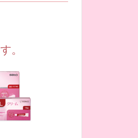
、
ます。