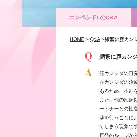
エンペシドLの
Q&A
HOME
>
Q&A
>
頻繁に腟カン
頻繁に腟カン
腟カンジダの再
腟カンジダの治
あるため、本剤
また、他の疾病
ートナーとの性
渉を行うことに
てしまう現象で
再発のループか